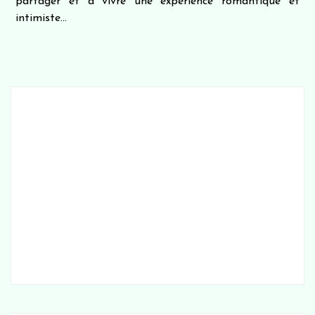
partager et à vivre une expérience romantique et
intimiste...