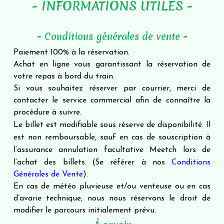
- INFORMATIONS UTILES -
- Conditions générales de vente -
Paiement 100% à la réservation.
Achat en ligne vous garantissant la réservation de
votre repas à bord du train.
Si vous souhaitez réserver par courrier, merci de
contacter le service commercial afin de connaître la
procédure à suivre.
Le billet est modifiable sous réserve de disponibilité. Il
est non remboursable, sauf en cas de souscription à
l’assurance annulation facultative Meetch lors de
(
l’achat des billets.
Se référer à nos
Conditions
Générales de Vente
).
En cas de météo pluvieuse et/ou venteuse ou en cas
d’avarie technique, nous nous réservons le droit de
modifier le parcours initialement prévu.