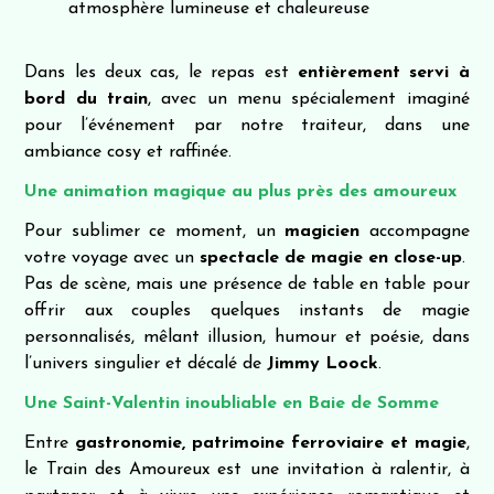
atmosphère lumineuse et chaleureuse
Dans les deux cas, le repas est
entièrement servi à
bord du train
, avec un menu spécialement imaginé
pour l’événement par notre traiteur, dans une
ambiance cosy et raffinée.
Une animation magique au plus près des amoureux
Pour sublimer ce moment, un
magicien
accompagne
votre voyage avec un
spectacle de magie en close-up
.
Pas de scène, mais une présence de table en table pour
offrir aux couples quelques instants de magie
personnalisés, mêlant illusion, humour et poésie, dans
l’univers singulier et décalé de
Jimmy Loock
.
Une Saint-Valentin inoubliable en Baie de Somme
Entre
gastronomie, patrimoine ferroviaire et magie
,
le Train des Amoureux est une invitation à ralentir, à