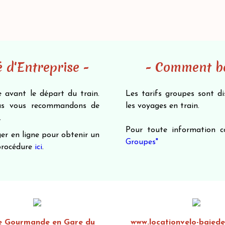
 d'Entreprise -
- Comment bén
 avant le départ du train.
Les tarifs groupes sont d
ous vous recommandons de
les voyages en train.
.
Pour toute information 
er en ligne pour obtenir un
Groupes"
 procédure
ici
.
e Gourmande en Gare du
www.locationvelo-baied