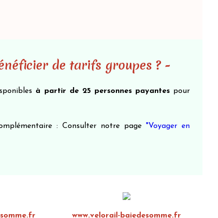
éficier de tarifs groupes ? -
isponibles
à partir de 25 personnes payantes
pour
complémentaire : Consulter notre page
"Voyager en
esomme.fr
www.velorail-baiedesomme.fr