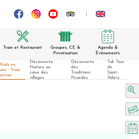
Train et Restaurant
Groupes, CE &
Agenda &
Privatisation
Évènements
Découverte
Découverte
Tuk Tour
Rails en
Nature au
des
de
ues : Train
cœur des
Traditions
Saint-
ateau
villages
Picardes
Valery