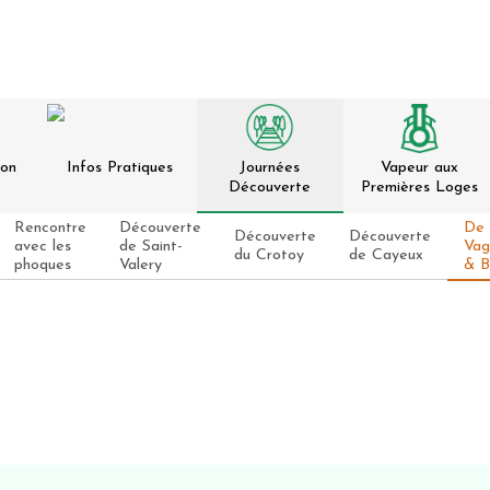
ion
Infos Pratiques
Journées
Vapeur aux
Découverte
Premières Loges
Rencontre
Découverte
De 
Découverte
Découverte
avec les
de Saint-
Vag
du Crotoy
de Cayeux
phoques
Valery
& B