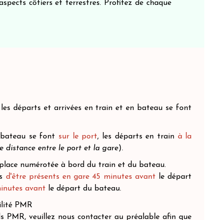
aspects côtiers et terrestres. Profitez de chaque
 les départs et arrivées en train et en bateau se font
n bateau se font
sur le port
, les départs en train
à la
 distance entre le port et la gare
).
 place numérotée à bord du train et du bateau.
ns
d'être présents en gare 45 minutes
avant
le départ
minutes avant
le départ du bateau.
ilité PMR
ls PMR, veuillez nous contacter au préalable afin que