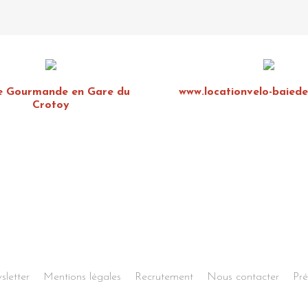
e Gourmande en Gare du
www.locationvelo-baied
Crotoy
sletter
Mentions légales
Recrutement
Nous contacter
Pré